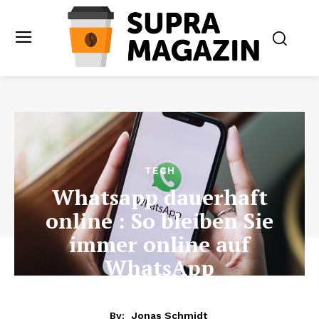
TECH
Whatsapp dauerhaft
online : So bleiben Sie
immer online auf
WhatsApp
By:
Jonas Schmidt