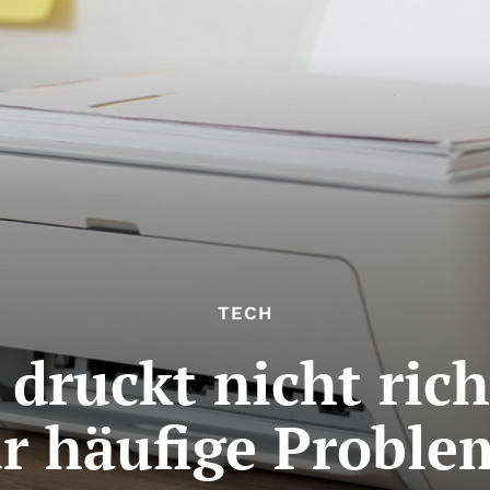
TECH
druckt nicht ric
ür häufige Proble