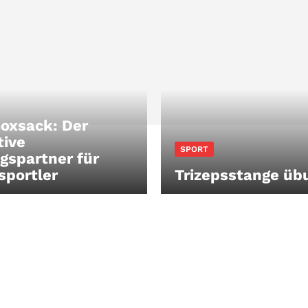
oxsack: Der
tive
SPORT
ngspartner für
portler
Trizepsstange üb