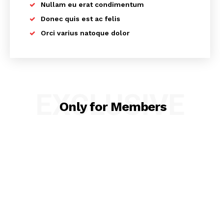
Nullam eu erat condimentum
Donec quis est ac felis
Orci varius natoque dolor
EXCLUSIVE
Only for Members